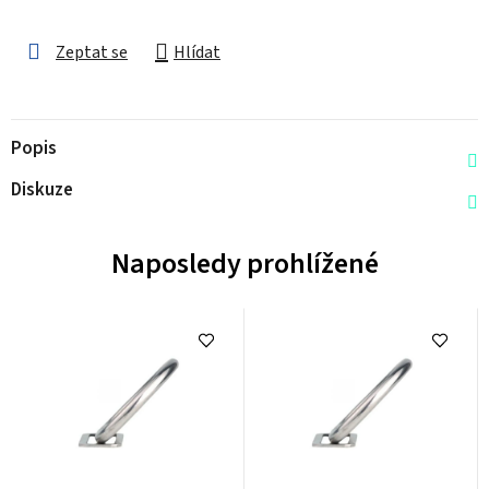
Zeptat se
Hlídat
Popis
Diskuze
Naposledy prohlížené