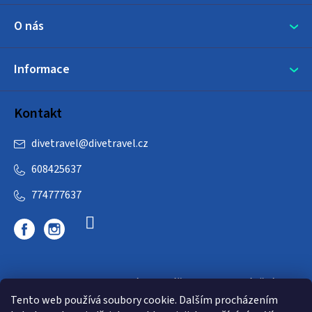
O nás
Informace
Kontakt
divetravel
@
divetravel.cz
608425637
774777637
DIVETRAVEL - cestovní kancelář - cesty za potápěním
Tento web používá soubory cookie. Dalším procházením