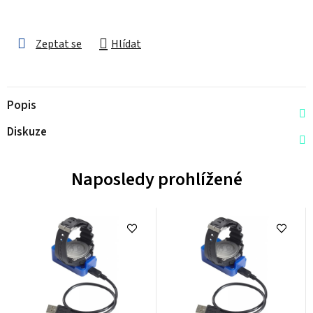
Zeptat se
Hlídat
Popis
Diskuze
Naposledy prohlížené