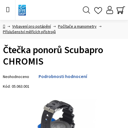
Přejít
na
obsah
Hledat
NÁ
KO
Domů
Vybavení pro potápění
Počítače a manometry
Příslušenství měřících přístrojů
Čtečka ponorů Scubapro
CHROMIS
Průměrné
Podrobnosti hodnocení
Neohodnoceno
hodnocení
produktu
Kód:
05.063.001
je
0,0
z 5
hvězdiček.