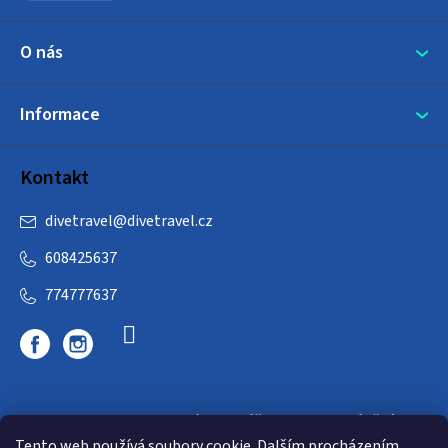
O nás
Informace
Kontakt
divetravel
@
divetravel.cz
608425637
774777637
DIVETRAVEL - cestovní kancelář - cesty za potápěním
Tento web používá soubory cookie. Dalším procházením