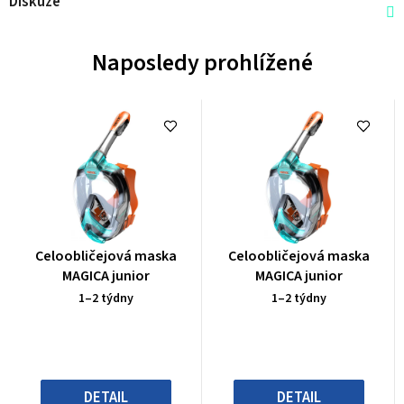
Diskuze
Naposledy prohlížené
Průměrné
Průměrné
Celoobličejová maska
Celoobličejová maska
hodnocení
hodnocení
MAGICA junior
MAGICA junior
produktu
produktu
1–2 týdny
1–2 týdny
je
je
0,0
0,0
z
z
5
5
hvězdiček.
hvězdiček.
DETAIL
DETAIL