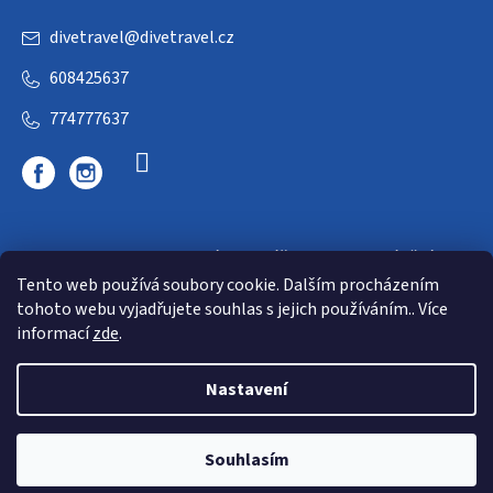
divetravel
@
divetravel.cz
608425637
774777637
DIVETRAVEL - cestovní kancelář - cesty za potápěním
Tento web používá soubory cookie. Dalším procházením
tohoto webu vyjadřujete souhlas s jejich používáním.. Více
informací
zde
.
Nastavení
Copyright 2026
E-dive
. Všechna práva vyhrazena.
Souhlasím
Shoptet
|
mime digital