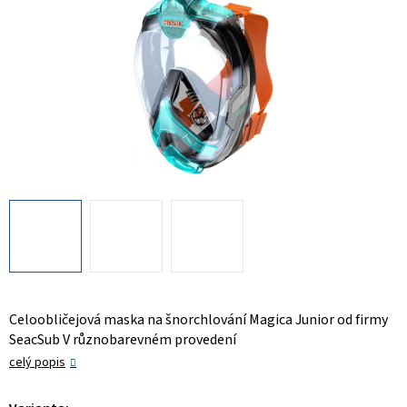
Celoobličejová maska na šnorchlování Magica Junior od firmy
SeacSub V různobarevném provedení
celý popis