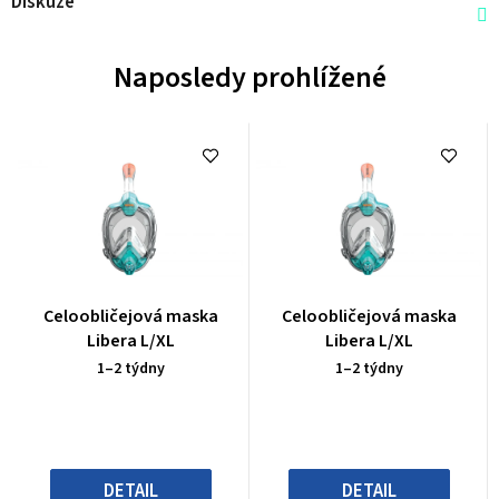
Diskuze
Naposledy prohlížené
Průměrné
Průměrné
Celoobličejová maska
Celoobličejová maska
hodnocení
hodnocení
Libera L/XL
Libera L/XL
produktu
produktu
1–2 týdny
1–2 týdny
je
je
0,0
0,0
z
z
5
5
hvězdiček.
hvězdiček.
DETAIL
DETAIL