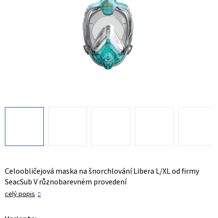
Celoobličejová maska na šnorchlování Libera L/XL od firmy
SeacSub V různobarevném provedení
celý popis