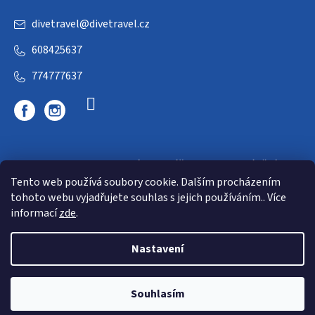
divetravel
@
divetravel.cz
608425637
774777637
DIVETRAVEL - cestovní kancelář - cesty za potápěním
Tento web používá soubory cookie. Dalším procházením
tohoto webu vyjadřujete souhlas s jejich používáním.. Více
informací
zde
.
Nastavení
Copyright 2026
E-dive
. Všechna práva vyhrazena.
Souhlasím
Shoptet
|
mime digital