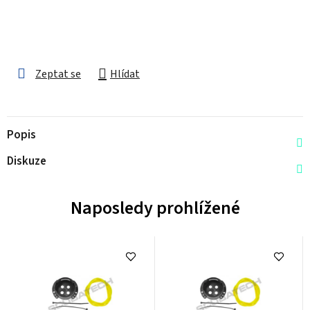
Zeptat se
Hlídat
Popis
Diskuze
Naposledy prohlížené