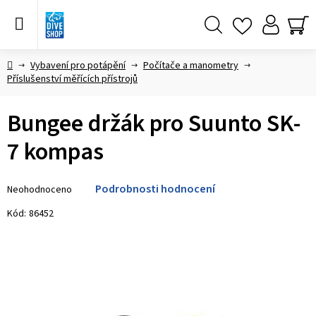
Přejít
na
obsah
Hledat
NÁ
KO
Domů
Vybavení pro potápění
Počítače a manometry
Příslušenství měřících přístrojů
Bungee držák pro Suunto SK-
7 kompas
Průměrné
Podrobnosti hodnocení
Neohodnoceno
hodnocení
produktu
Kód:
86452
je
0,0
z 5
hvězdiček.