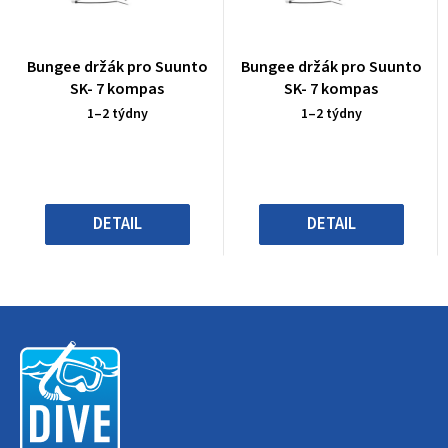
Průměrné
Průměrné
Bungee držák pro Suunto
Bungee držák pro Suunto
hodnocení
hodnocení
SK- 7 kompas
SK- 7 kompas
produktu
produktu
1–2 týdny
1–2 týdny
je
je
0,0
0,0
z
z
5
5
hvězdiček.
hvězdiček.
DETAIL
DETAIL
Z
á
p
a
t