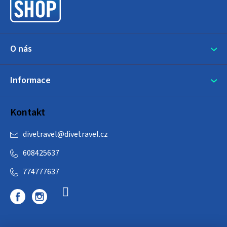
í
O nás
Informace
Kontakt
divetravel
@
divetravel.cz
608425637
774777637