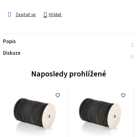
Zeptat se
Hlídat
Popis
Diskuze
Naposledy prohlížené