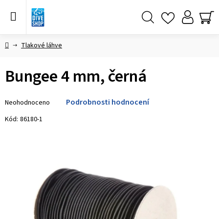
Přejít
na
obsah
Hledat
NÁ
KO
Domů
Tlakové láhve
Bungee 4 mm, černá
Průměrné
Podrobnosti hodnocení
Neohodnoceno
hodnocení
produktu
Kód:
86180-1
je
0,0
z 5
hvězdiček.