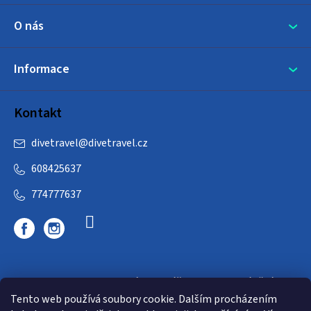
O nás
Informace
Kontakt
divetravel
@
divetravel.cz
608425637
774777637
DIVETRAVEL - cestovní kancelář - cesty za potápěním
Tento web používá soubory cookie. Dalším procházením