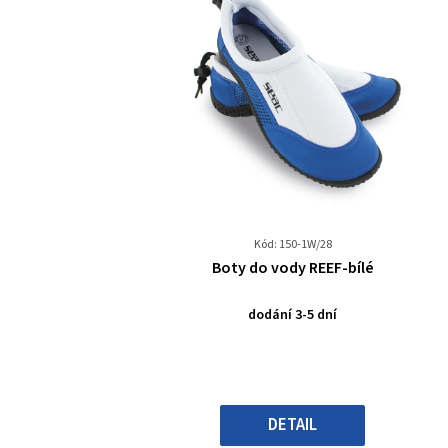
Kód: 150-1W/28
Průměrné
Boty do vody REEF-bílé
hodnocení
produktu
dodání 3-5 dní
je
0,0
z
5
hvězdiček.
DETAIL