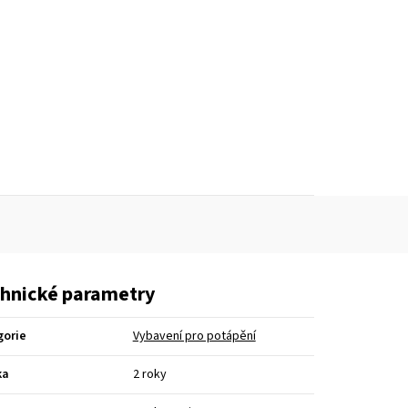
hnické parametry
gorie
Vybavení pro potápění
ka
2 roky