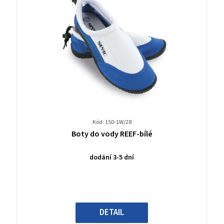
Kód: 150-1W/28
Průměrné
Boty do vody REEF-bílé
hodnocení
produktu
dodání 3-5 dní
je
0,0
z
5
hvězdiček.
DETAIL