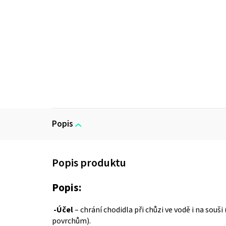
Popis
Popis:
-
Účel
– chrání chodidla při chůzi ve vodě i na so
povrchům).