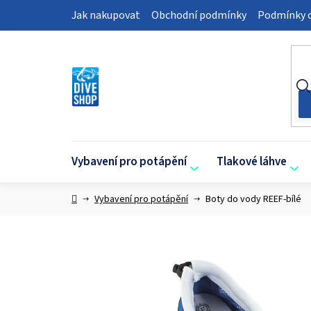
Přejít
Jak nakupovat
Obchodní podmínky
Podmínky o
na
obsah
Vybavení pro potápění
Tlakové láhve
Domů
Vybavení pro potápění
Boty do vody REEF-bílé