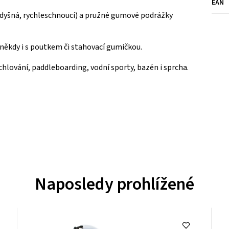
EAN
odyšná, rychleschnoucí) a pružné gumové podrážky
někdy i s poutkem či stahovací gumičkou.
chlování, paddleboarding, vodní sporty, bazén i sprcha.
Naposledy prohlížené