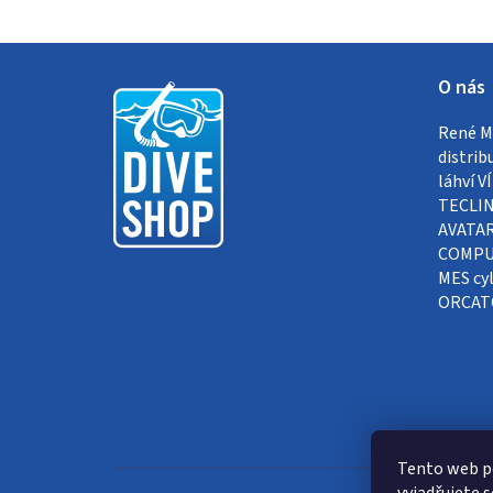
Z
O nás
á
René Me
p
distrib
a
láhví 
TECLIN
t
AVATAR
COMPUT
í
MES cyl
ORCAT
Tento web p