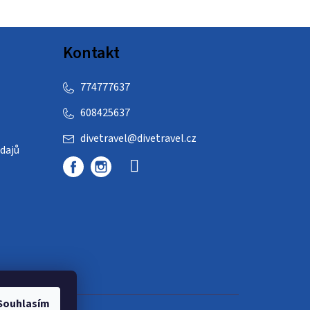
Kontakt
774777637
608425637
divetravel
@
divetravel.cz
dajů
Souhlasím