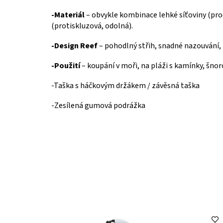
-Materiál
– obvykle kombinace lehké síťoviny (pr
(protiskluzová, odolná).
-Design Reef
– pohodlný střih, snadné nazouvání, 
-Použití
– koupání v moři, na pláži s kamínky, šnor
-Taška s háčkovým držákem / závěsná taška
-Zesílená gumová podrážka