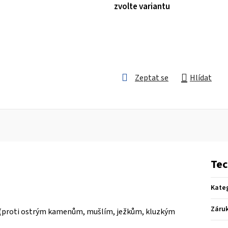
zvolte variantu
Zeptat se
Hlídat
Tec
Kate
Záru
uši (proti ostrým kamenům, mušlím, ježkům, kluzkým