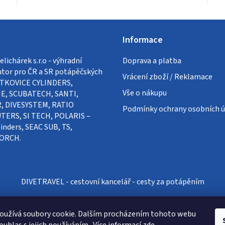
Informace
lichárek s.r.o - výhradní
Doprava a platba
utor pro ČR a SR potápěčských
Vrácení zboží / Reklamace
VÍTKOVICE CYLINDERS,
Vše o nákupu
E, SCUBATECH, SANTI,
, DIVESYSTEM, RATIO
Podmínky ochrany osobních ú
ERS, SI TECH, POLARIS –
inders, SEAC SUB, TS,
ORCH.
DIVETRAVEL - cestovní kancelář - cesty za potápěním
oužívá soubory cookie. Dalším procházením tohoto webu