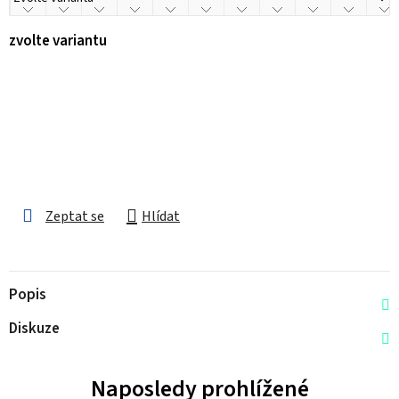
zvolte variantu
Zeptat se
Hlídat
Popis
Diskuze
Naposledy prohlížené