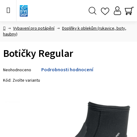
Přejít
na
obsah
Hledat
NÁ
KO
Domů
Vybavení pro potápění
Doplňky k oblekům (rukavice, boty,
haubny)
Botičky Regular
Průměrné
Podrobnosti hodnocení
Neohodnoceno
hodnocení
produktu
Kód:
Zvolte variantu
je
0,0
z 5
hvězdiček.