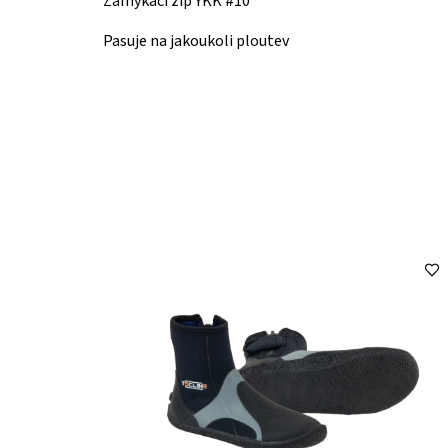
Zamykací zip YKK #10
Pasuje na jakoukoli ploutev