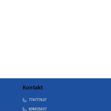
Kontakt
774777637
608425637