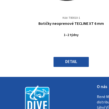
Kód: T80010-1
Průměrné
Botičky neoprenové TECLINE XT 6 mm
hodnocení
produktu
1–2 týdny
je
0,0
z
5
hvězdiček.
DETAIL
Z
O nás
á
René Me
p
distrib
láhví 