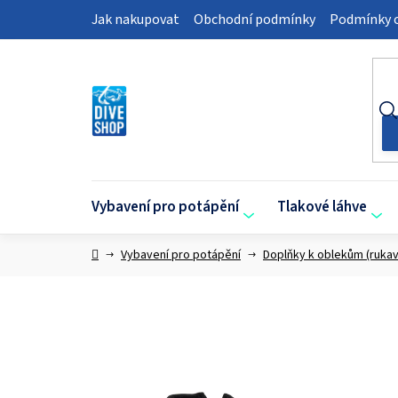
Přejít
Jak nakupovat
Obchodní podmínky
Podmínky o
na
obsah
Vybavení pro potápění
Tlakové láhve
Domů
Vybavení pro potápění
Doplňky k oblekům (rukav