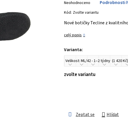
Podrobnosti 
Neohodnoceno
hodnocení
produktu
Kód:
Zvolte variantu
je
Nové botičky Tecline z kvalitní
0,0
z 5
celý popis
hvězdiček.
Varianta:
zvolte variantu
Zeptat se
Hlídat