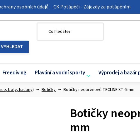
chrany osobních údajů
CK Potápěči - Zájezdy za potápěním
Freediving
Plavání a vodní sporty
Výprodej a bazár 
ice, boty, haubny)
Botičky
Botičky neoprenové TECLINE XT 6 mm
Botičky neop
mm
Průměrné