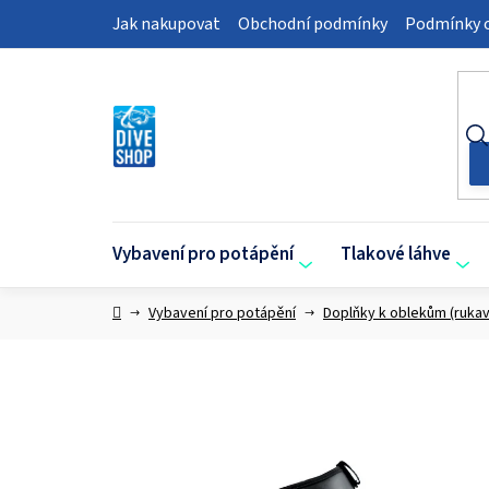
Přejít
Jak nakupovat
Obchodní podmínky
Podmínky o
na
obsah
Vybavení pro potápění
Tlakové láhve
Domů
Vybavení pro potápění
Doplňky k oblekům (rukav