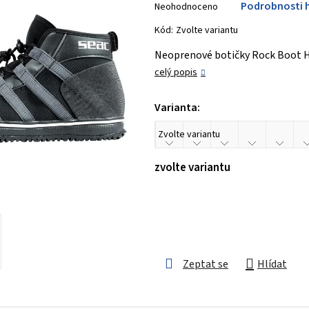
Podrobnosti 
Neohodnoceno
hodnocení
produktu
Kód:
Zvolte variantu
je
Neoprenové botičky Rock Boot H
0,0
celý popis
z 5
hvězdiček.
Varianta:
zvolte variantu
Zeptat se
Hlídat