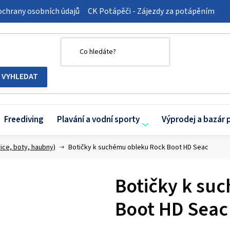
chrany osobních údajů
CK Potápěči - Zájezdy za potápěním
Freediving
Plavání a vodní sporty
Výprodej a bazár 
ice, boty, haubny)
Botičky k suchému obleku Rock Boot HD Seac
Botičky k su
Boot HD Seac
Průměrné