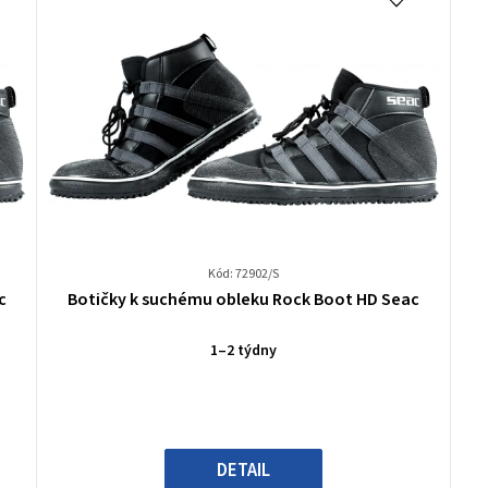
Kód: 72902/S
Průměrné
c
Botičky k suchému obleku Rock Boot HD Seac
hodnocení
produktu
1–2 týdny
je
0,0
z
5
hvězdiček.
DETAIL