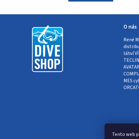
Z
O nás
á
René Me
p
distrib
a
láhví 
TECLIN
t
AVATAR
COMPUT
í
MES cyl
ORCAT
Tento web p