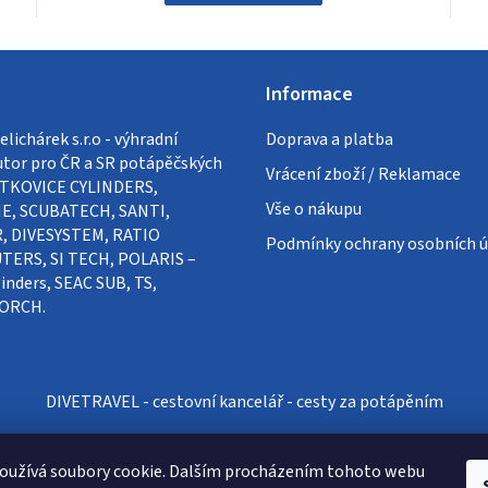
Informace
lichárek s.r.o - výhradní
Doprava a platba
utor pro ČR a SR potápěčských
Vrácení zboží / Reklamace
VÍTKOVICE CYLINDERS,
Vše o nákupu
E, SCUBATECH, SANTI,
, DIVESYSTEM, RATIO
Podmínky ochrany osobních ú
ERS, SI TECH, POLARIS –
inders, SEAC SUB, TS,
ORCH.
DIVETRAVEL - cestovní kancelář - cesty za potápěním
oužívá soubory cookie. Dalším procházením tohoto webu