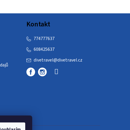
Kontakt
774777637
608425637
divetravel
@
divetravel.cz
dajů
Souhlasím