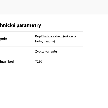
hnické parametry
Doplňky k oblekům (rukavice,
gorie
boty, haubny)
Zvolte variantu
dnací kód
7290