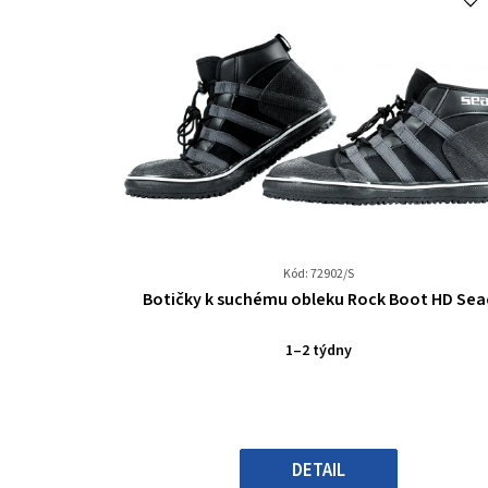
Kód: 72902/S
Průměrné
Botičky k suchému obleku Rock Boot HD Sea
hodnocení
produktu
1–2 týdny
je
0,0
z
5
hvězdiček.
DETAIL