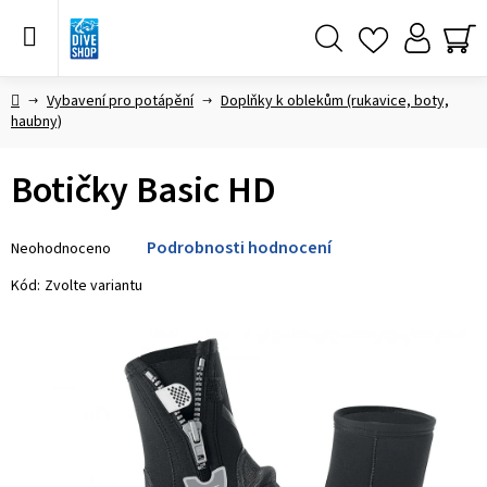
Přejít
na
obsah
Hledat
NÁ
KO
Domů
Vybavení pro potápění
Doplňky k oblekům (rukavice, boty,
haubny)
Botičky Basic HD
Průměrné
Podrobnosti hodnocení
Neohodnoceno
hodnocení
produktu
Kód:
Zvolte variantu
je
0,0
z 5
hvězdiček.