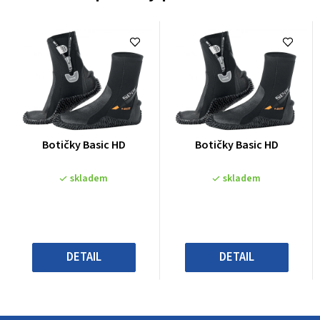
Průměrné
Průměrné
Botičky Basic HD
Botičky Basic HD
hodnocení
hodnocení
produktu
produktu
skladem
skladem
je
je
0,0
0,0
z
z
5
5
hvězdiček.
hvězdiček.
DETAIL
DETAIL