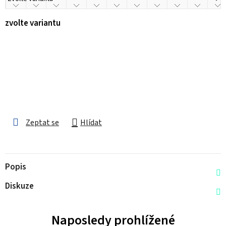
zvolte variantu
Zeptat se
Hlídat
Popis
Diskuze
Naposledy prohlížené