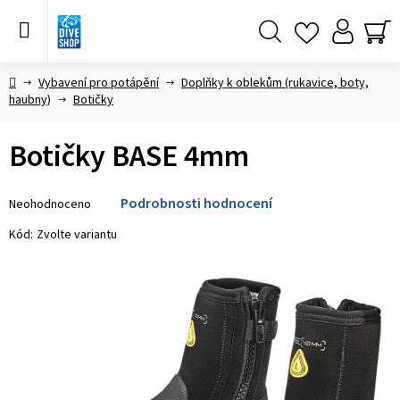
Přejít
na
obsah
Hledat
NÁ
KO
Domů
Vybavení pro potápění
Doplňky k oblekům (rukavice, boty,
haubny)
Botičky
Botičky BASE 4mm
Průměrné
Podrobnosti hodnocení
Neohodnoceno
hodnocení
produktu
Kód:
Zvolte variantu
je
0,0
z 5
hvězdiček.