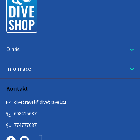
a
t
í
O nás
Informace
Kontakt
divetravel
@
divetravel.cz
608425637
774777637