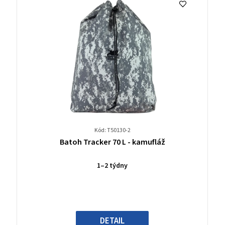
Kód: T50130-2
Průměrné
Batoh Tracker 70 L - kamufláž
hodnocení
produktu
1–2 týdny
je
0,0
z
5
hvězdiček.
DETAIL