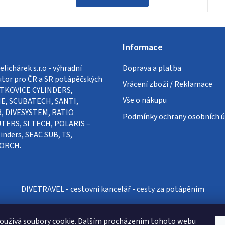
Informace
lichárek s.r.o - výhradní
Doprava a platba
utor pro ČR a SR potápěčských
Vrácení zboží / Reklamace
VÍTKOVICE CYLINDERS,
Vše o nákupu
E, SCUBATECH, SANTI,
, DIVESYSTEM, RATIO
Podmínky ochrany osobních ú
ERS, SI TECH, POLARIS –
inders, SEAC SUB, TS,
ORCH.
DIVETRAVEL - cestovní kancelář - cesty za potápěním
oužívá soubory cookie. Dalším procházením tohoto webu