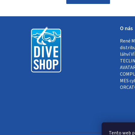
Z
O nás
á
René Me
p
distrib
a
láhví 
TECLIN
t
AVATAR
COMPUT
í
MES cyl
ORCAT
Tento web p