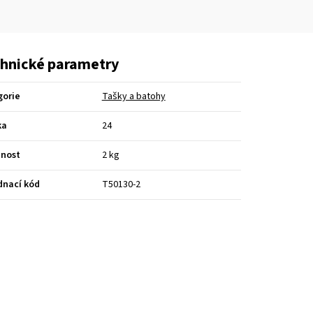
hnické parametry
gorie
Tašky a batohy
ka
24
nost
2 kg
dnací kód
T50130-2