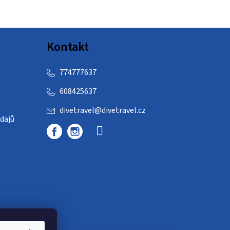
Kontakt
774777637
608425637
divetravel
@
divetravel.cz
dajů