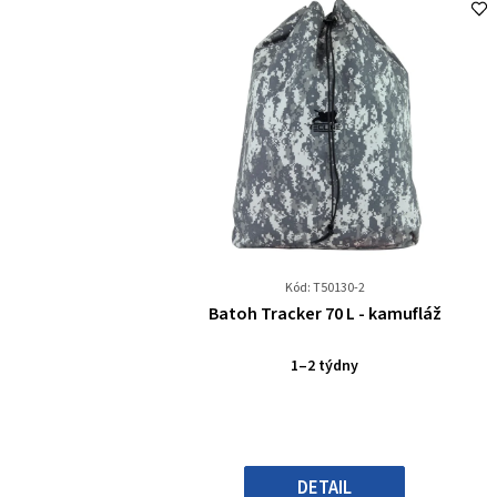
Kód: T50130-2
Průměrné
Batoh Tracker 70 L - kamufláž
hodnocení
produktu
1–2 týdny
je
0,0
z
5
hvězdiček.
DETAIL