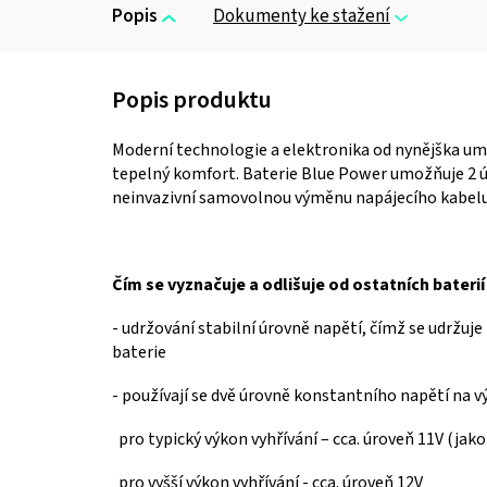
Popis
Dokumenty ke stažení
Moderní technologie a elektronika od nynějška umo
tepelný komfort.
Baterie Blue Power umožňuje 2 ú
neinvazivní samovolnou výměnu napájecího kabelu
Čím se vyznačuje a odlišuje od ostatních bateri
-
udržování stabilní úrovně napětí, čímž se udržuj
baterie
-
používají se dvě úrovně konstantního napětí na 
pro typický výkon vyhřívání – cca.
úroveň 11V (jako 
pro vyšší výkon vyhřívání -
cca.
úroveň 12V