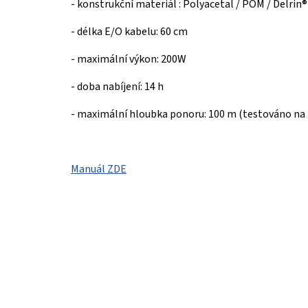
-
konstrukční materiál : Polyacetal / POM / Delrin®
-
délka E/O kabelu: 60 cm
-
maximální výkon
: 200W
-
doba nabíjení: 14 h
-
maximální hloubka ponoru: 100 m (testováno na
Manuál ZDE