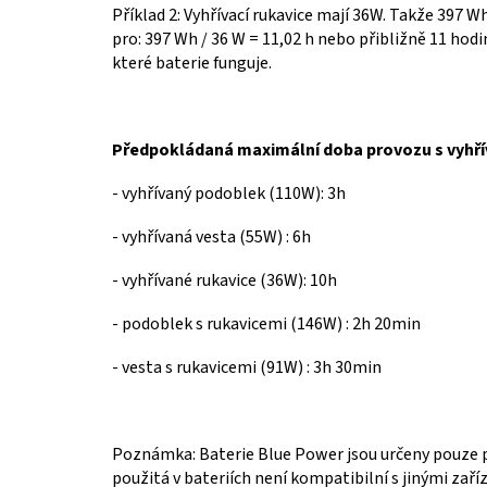
Příklad 2:
Vyhřívací rukavice mají 36W.
Takže 397 Wh
pro:
397 Wh / 36 W = 11,02 h nebo přibližně 11 hodi
které baterie funguje.
Předpokládaná maximální doba provozu s vyhř
- vyhřívaný podoblek
(110W): 3h
-
vyhřívaná vesta (55W) : 6h
-
vyhřívané rukavice (36W): 10h
- podoblek
s rukavicemi (146W) : 2h 20min
-
vesta s rukavicemi (91W) : 3h 30min
Poznámka: Baterie Blue Power jsou určeny pouze p
použitá v bateriích není kompatibilní s jinými zaří