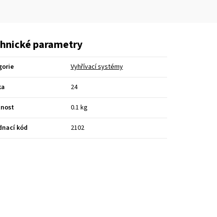
hnické parametry
gorie
Vyhřívací systémy
ka
24
nost
0.1 kg
dnací kód
2102