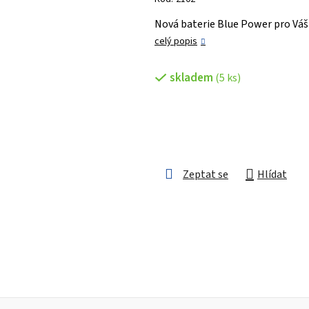
je
Nová baterie Blue Power pro Váš
5,0
celý popis
z 5
hvězdiček.
skladem
(5 ks)
Zeptat se
Hlídat