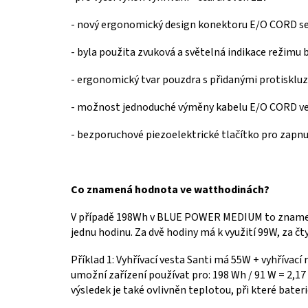
- nový ergonomický design konektoru E/O CORD s
-
byla použita zvuková a světelná indikace režimu b
- ergonomický tvar pouzdra s přidanými protisklu
-
možnost jednoduché výměny kabelu E/O CORD ve z
-
bezporuchové piezoelektrické tlačítko pro zapnu
Co znamená hodnota ve watthodinách?
V případě 198Wh v BLUE POWER MEDIUM to znamená
jednu hodinu.
Za dvě hodiny má k využití 99W, za čty
Příklad 1:
Vyhřívací vesta Santi má 55W + vyhřívací
umožní zařízení používat pro:
198 Wh / 91 W = 2,17
výsledek je také ovlivněn teplotou, při které bateri