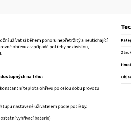
Tec
žní užívat si během ponoru nepřetržitý a neutíchající
Kate
rovně ohřevu a v případě potřeby nezávislou,
Záru
.
Hmot
í dostupných na trhu:
Obje
e konstantní teplota ohřevu po celou dobu provozu
výstupu nastavené uživatelem podle potřeby:
ostatní vyhřívací baterie)