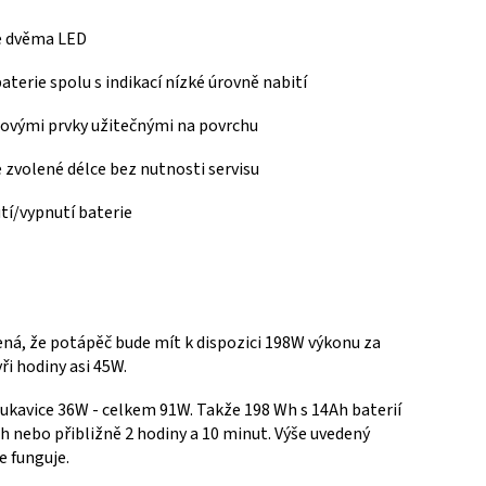
e dvěma LED
aterie spolu s indikací nízké úrovně nabití
zovými prvky užitečnými na povrchu
volené délce bez nutnosti servisu
tí/vypnutí baterie
, že potápěč bude mít k dispozici 198W výkonu za
ři hodiny asi 45W.
 rukavice 36W - celkem 91W.
Takže 198 Wh s 14Ah baterií
 h nebo přibližně 2 hodiny a 10 minut.
Výše uvedený
e funguje.