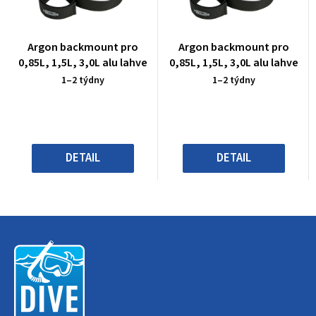
Průměrné
Průměrné
Argon backmount pro
Argon backmount pro
hodnocení
hodnocení
0,85L, 1,5L, 3,0L alu lahve
0,85L, 1,5L, 3,0L alu lahve
produktu
produktu
1–2 týdny
1–2 týdny
je
je
0,0
0,0
z
z
5
5
hvězdiček.
hvězdiček.
DETAIL
DETAIL
Z
á
p
a
t