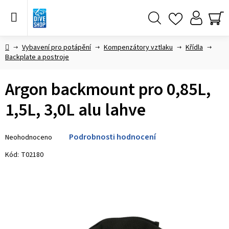
Přejít
na
obsah
Hledat
NÁ
KO
Domů
Vybavení pro potápění
Kompenzátory vztlaku
Křídla
Backplate a postroje
Argon backmount pro 0,85L,
1,5L, 3,0L alu lahve
Průměrné
Podrobnosti hodnocení
Neohodnoceno
hodnocení
produktu
Kód:
T02180
je
0,0
z 5
hvězdiček.