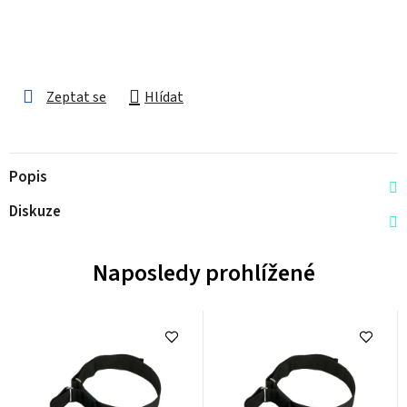
Zeptat se
Hlídat
Popis
Diskuze
Naposledy prohlížené