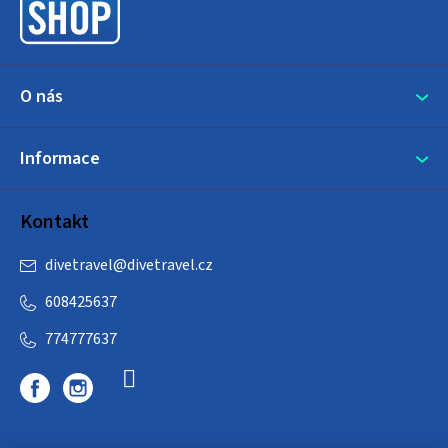
í
O nás
Informace
Kontakt
divetravel
@
divetravel.cz
608425637
774777637