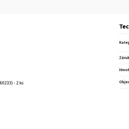
Tec
Kate
Záru
Hmot
s
Obje
60233) - 2 ks