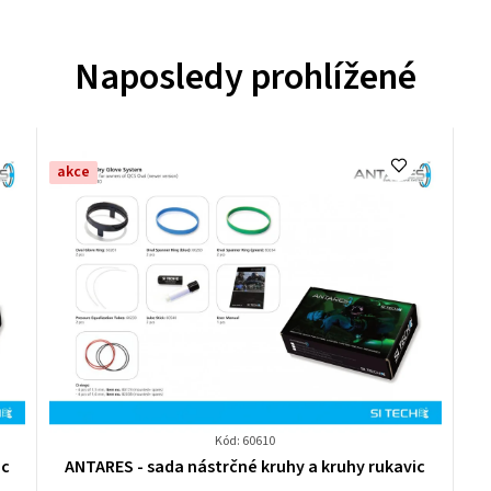
Naposledy prohlížené
akce
Kód: 60610
Průměrné
ic
ANTARES - sada nástrčné kruhy a kruhy rukavic
hodnocení