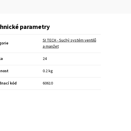
hnické parametry
SI TECH - Suchý systém ventilů
gorie
a manžet
ka
24
nost
0.2 kg
dnací kód
60610