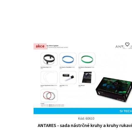
akce
Kód: 60610
Průměrné
ANTARES - sada nástrčné kruhy a kruhy rukav
hodnocení