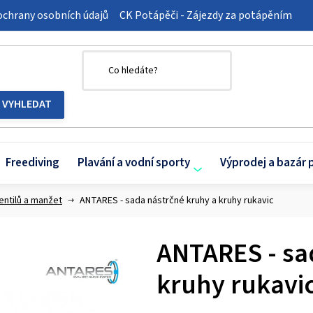
chrany osobních údajů
CK Potápěči - Zájezdy za potápěním
Freediving
Plavání a vodní sporty
Výprodej a bazár 
entilů a manžet
ANTARES - sada nástrčné kruhy a kruhy rukavic
ANTARES - sa
kruhy rukavi
Průměrné