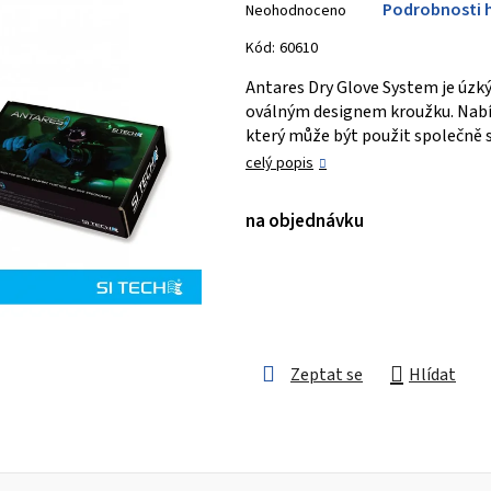
Podrobnosti 
Neohodnoceno
hodnocení
produktu
Kód:
60610
je
Antares Dry Glove System je úzký
0,0
oválným designem kroužku. Nabí
z 5
který může být použit společně 
hvězdiček.
celý popis
na objednávku
Zeptat se
Hlídat