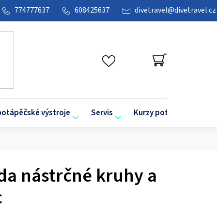
774777637
608425637
divetravel
@
divetravel.cz
NÁKUPNÍ
KOŠÍK
potápěčské výstroje
Servis
Kurzy potápění
O
da nástrčné kruhy a
c