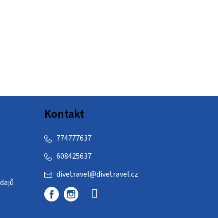
Kontakt
774777637
608425637
divetravel
@
divetravel.cz
dajů