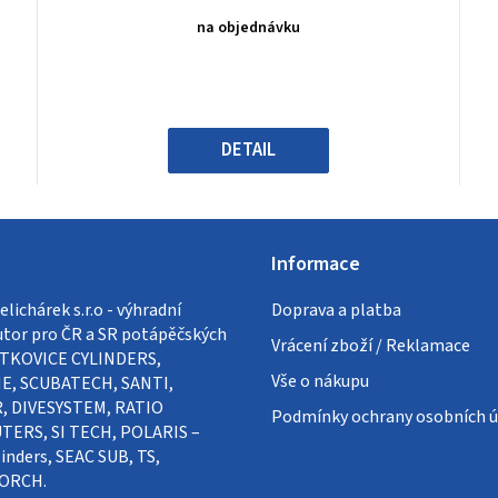
produktu
na objednávku
je
0,0
z
5
hvězdiček.
DETAIL
Informace
lichárek s.r.o - výhradní
Doprava a platba
utor pro ČR a SR potápěčských
Vrácení zboží / Reklamace
VÍTKOVICE CYLINDERS,
Vše o nákupu
E, SCUBATECH, SANTI,
, DIVESYSTEM, RATIO
Podmínky ochrany osobních ú
ERS, SI TECH, POLARIS –
inders, SEAC SUB, TS,
ORCH.