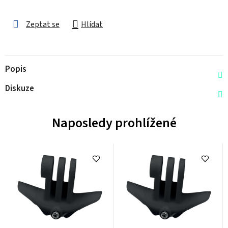
Zeptat se
Hlídat
Popis
Diskuze
Naposledy prohlížené