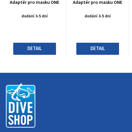
Průměrné
Průměrné
Adaptér pro masku ONE
Adaptér pro masku ONE
hodnocení
hodnocení
produktu
produktu
dodání 3-5 dní
dodání 3-5 dní
je
je
0,0
0,0
z
z
5
5
hvězdiček.
hvězdiček.
DETAIL
DETAIL
Z
á
p
a
t
í