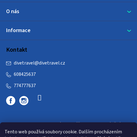
O nás
Informace
Kontakt
divetravel
@
divetravel.cz
608425637
774777637
DIVETRAVEL - cestovní kancelář - cesty za potápěním
Tento web používá soubory cookie. Dalším procházením