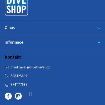
t
í
O nás
Informace
Kontakt
divetravel
@
divetravel.cz
608425637
774777637