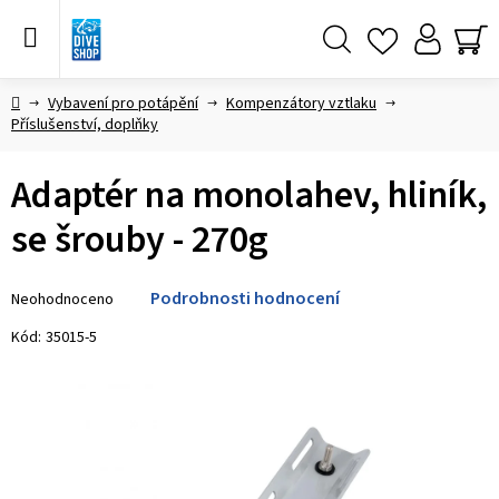
Přejít
na
obsah
Hledat
NÁ
KO
Domů
Vybavení pro potápění
Kompenzátory vztlaku
Příslušenství, doplňky
Adaptér na monolahev, hliník,
se šrouby - 270g
Průměrné
Podrobnosti hodnocení
Neohodnoceno
hodnocení
produktu
Kód:
35015-5
je
0,0
z 5
hvězdiček.