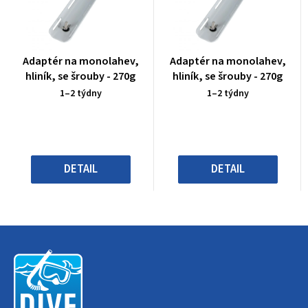
Průměrné
Průměrné
Adaptér na monolahev,
Adaptér na monolahev,
hodnocení
hodnocení
hliník, se šrouby - 270g
hliník, se šrouby - 270g
produktu
produktu
1–2 týdny
1–2 týdny
je
je
0,0
0,0
z
z
5
5
hvězdiček.
hvězdiček.
DETAIL
DETAIL
Z
á
p
a