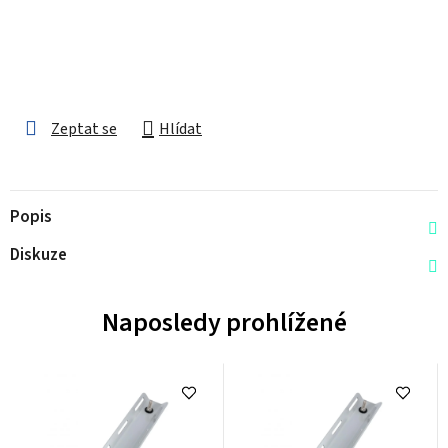
Zeptat se
Hlídat
Popis
Diskuze
Naposledy prohlížené