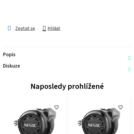
Zeptat se
Hlídat
Popis
Diskuze
Naposledy prohlížené