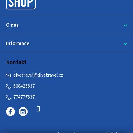
í
O nás
Informace
Kontakt
divetravel
@
divetravel.cz
608425637
774777637