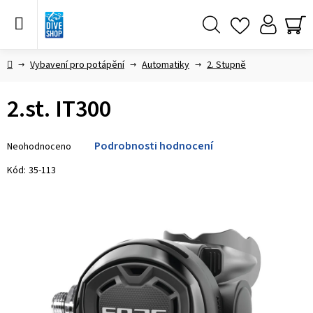
Přejít
na
obsah
Hledat
NÁ
KO
Domů
Vybavení pro potápění
Automatiky
2. Stupně
2.st. IT300
Průměrné
Podrobnosti hodnocení
Neohodnoceno
hodnocení
produktu
Kód:
35-113
je
0,0
z 5
hvězdiček.