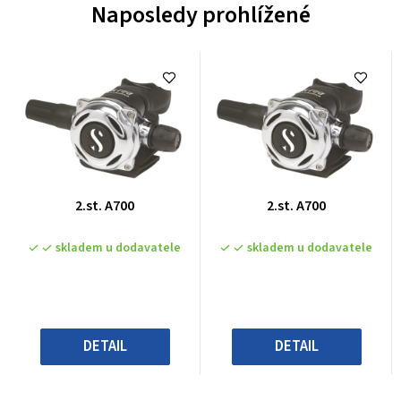
Naposledy prohlížené
Průměrné
Průměrné
2.st. A700
2.st. A700
hodnocení
hodnocení
produktu
produktu
skladem u dodavatele
skladem u dodavatele
je
je
0,0
0,0
z
z
5
5
hvězdiček.
hvězdiček.
DETAIL
DETAIL