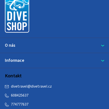
p
a
t
í
O nás
Informace
Kontakt
divetravel
@
divetravel.cz
608425637
774777637