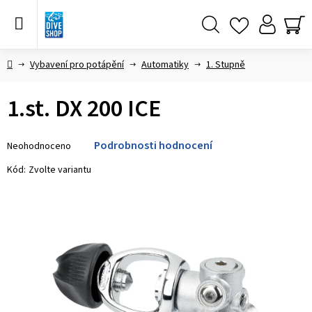
Přejít
na
obsah
Hledat
NÁ
KO
Domů
Vybavení pro potápění
Automatiky
1. Stupně
1.st. DX 200 ICE
Průměrné
Podrobnosti hodnocení
Neohodnoceno
hodnocení
produktu
Kód:
Zvolte variantu
je
0,0
z 5
hvězdiček.