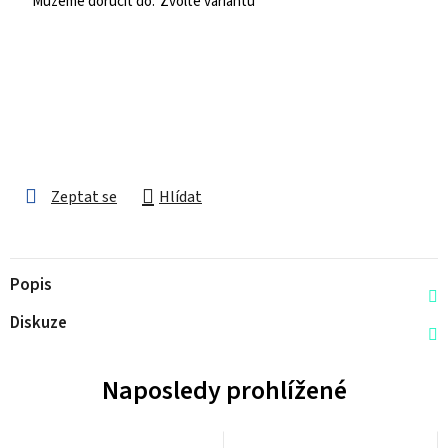
Zvolte variantu
Zeptat se
Hlídat
Popis
Diskuze
Naposledy prohlížené