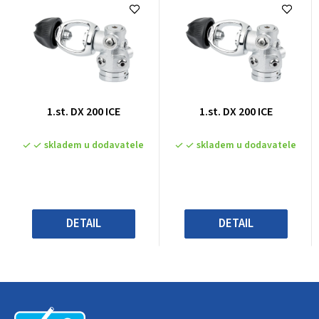
Průměrné
Průměrné
1.st. DX 200 ICE
1.st. DX 200 ICE
hodnocení
hodnocení
produktu
produktu
skladem u dodavatele
skladem u dodavatele
je
je
0,0
0,0
z
z
5
5
hvězdiček.
hvězdiček.
DETAIL
DETAIL
Z
á